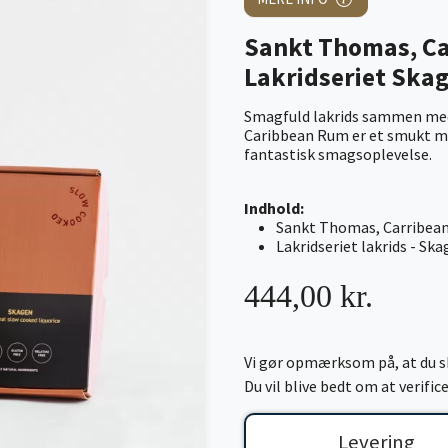
Sankt Thomas, Ca
Lakridseriet Ska
Smagfuld lakrids sammen med
Caribbean Rum er et smukt 
fantastisk smagsoplevelse.
Indhold:
Sankt Thomas, Carribea
Lakridseriet lakrids - Sk
444,00 kr.
Vi gør opmærksom på, at du sk
Du vil blive bedt om at verifi
Levering