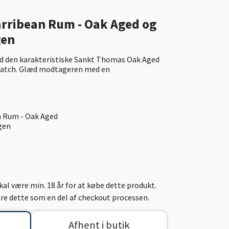
rribean Rum - Oak Aged og
gen
 den karakteristiske Sankt Thomas Oak Aged
match. Glæd modtageren med en
n Rum - Oak Aged
agen
al være min. 18 år for at købe dette produkt.
cere dette som en del af checkout processen.
Afhent i butik