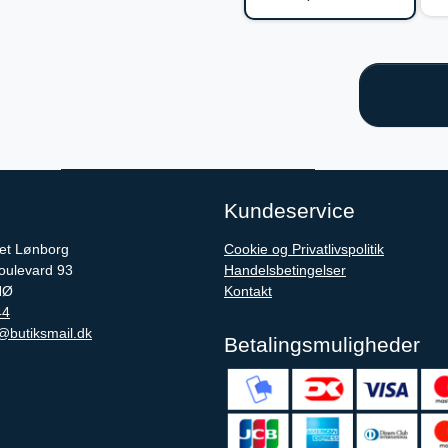
Kundeservice
iet Lønborg
Cookie og Privatlivspolitik
oulevard 93
Handelsbetingelser
NØ
Kontakt
44
@butiksmail.dk
Betalingsmuligheder